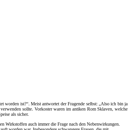
t worden ist?“. Meist antwortet der Fragende selbst: „Also ich bin ja
r verwenden sollte. Vorkoster waren im antiken Rom Sklaven, welche
eise als sicher.
neuen Wirkstoffen auch immer die Frage nach den Nebenwirkungen.
kauft worden war. Insbesondere schwangere Frauen, die mit