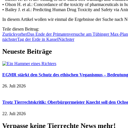
• Olson H. et al.: Concordance of the toxicity of pharmaceuticals i
• Bailey J. et al.: Predicting Human Drug Toxicity and Safety via
In diesem Artikel wollen wir einmal die Ergebnisse der Suche nach 
Teile diesen Beitrag:
Zurück
vorher
Das Ende der Primatenversuche am Tübinger Max-Planc
nächster
Tag der Erde in Kassel
Nächster
Neueste Beiträge
EGMR stärkt den Schutz des ethischen Veganismus – Bedeutung a
26. Juli 2026
Trotz Tierrechtskritik: Oberbürgermeister Knecht soll den Och
22. Juli 2026
Verpasse keine Tierrechte News mehr!