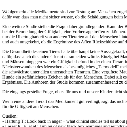
Wohlgemerkt alle Medikamente sind zur Testung am Menschen zugela
dafür war, dass man nicht sicher wusste, ob die Schädigungen beim Me
Eine weitere Studie stellte die Frage daher grundlegender: Kann der B
bei der Beurteilung der Giftigkeit, eine Vorhersage treffen zu können.
nur die Übertragbarkeit von anderen Tierarten auf den Menschen hint
und auch umgekehrt, ob die Ergebnisse des Affen Rückschlüsse auf d
Die Gesundheit des einen Tieres hatte überhaupt keine Aussagekraft, o
dafür, dass auch die andere Tierart daran leiden würde. Einzig bei 
und Mäusen hingegen war ein Giftigkeitsbefund in der einen Tierart i
Nächstverwandten des Menschen als bestmögliches „Tiermodell“ mehr
die schwächste unter allen untersuchten Tierarten. Eine vergiftete Ma
Hunde ein gefährlicheres Zeichen als für den Menschen. Dabei gilt es 
Ergebnisse. Die Authoren der Studie kommen zusammenfassend zu dem
Die eingangs gestellte Frage, ob es für uns und unsere Kinder nicht s
Wenn eine andere Tierart das Medikament gut verträgt, sagt das nich
für die Giftigkeit am Menschen.
Quellen:
• Hartung T.: Look back in anger – what clinical studies tell us abo
• Lasser K. E. et al.: Timing of new black box warnings and withdra