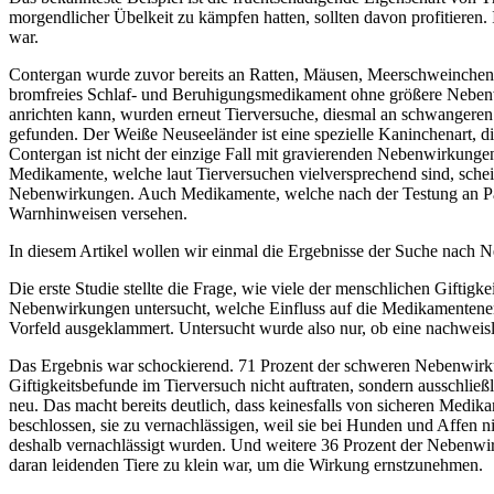
morgendlicher Übelkeit zu kämpfen hatten, sollten davon profitieren
war.
Contergan wurde zuvor bereits an Ratten, Mäusen, Meerschweinchen
bromfreies Schlaf- und Beruhigungsmedikament ohne größere Neben
anrichten kann, wurden erneut Tierversuche, diesmal an schwangeren T
gefunden. Der Weiße Neuseeländer ist eine spezielle Kaninchenart, di
Contergan ist nicht der einzige Fall mit gravierenden Nebenwirkung
Medikamente, welche laut Tierversuchen vielversprechend sind, sche
Nebenwirkungen. Auch Medikamente, welche nach der Testung an Pati
Warnhinweisen versehen.
In diesem Artikel wollen wir einmal die Ergebnisse der Suche nach 
Die erste Studie stellte die Frage, wie viele der menschlichen Giftig
Nebenwirkungen untersucht, welche Einfluss auf die Medikamentene
Vorfeld ausgeklammert. Untersucht wurde also nur, ob eine nachweis
Das Ergebnis war schockierend. 71 Prozent der schweren Nebenwirku
Giftigkeitsbefunde im Tierversuch nicht auftraten, sondern ausschlie
neu. Das macht bereits deutlich, dass keinesfalls von sicheren Me
beschlossen, sie zu vernachlässigen, weil sie bei Hunden und Affen 
deshalb vernachlässigt wurden. Und weitere 36 Prozent der Nebenwirk
daran leidenden Tiere zu klein war, um die Wirkung ernstzunehmen.