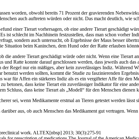
ssen worden, obwohl bereits 71 Prozent der gravierenden Nebenwirk
nschen auch auftreten würden oder nicht. Das macht deutlich, wie schwe
efund einer Tierart vorhersagen, ob eine andere Tierart geschädigt würd
 Es ist schlecht im Nachhinein festzustellen, dass man schon vorher Ind
erfragt, sondern auch untersucht, ob Ergebnisse der Maus besser übert
ie Situation beim Kaninchen, dem Hund oder der Ratte erlauben könnte
b die andere Tierart geschädigt würde oder nicht. Wenn eine Tierart an 
Maus und Ratte konnte darauf geschlossen werden, dass jeweils auch d
n der Regel nur ein mäßiges, aber kein zuverlässiges Indiz. Während Wis
 benutzt werden sollten, kommt die Studie zu faszinierenden Ergebn
us war für Affen ein stärkeres Indiz als es ein vergifteter Affe für den
zu betonen, dass keine Tierart ein zuverlässiger Indikator für eine and
 Schluss, dass keine Tierart als „Modell“ für den Menschen dienen 
icherer sei, wenn Medikamente erstmal an Tieren getestet werden lässt s
ts darüber aus, ob auch Menschen das Medikament gut vertragen. Wenn e
ut preclinical work. ALTEX[nbsp] 2013; 30(3):275-91
wals for prescription of medications.The Journal of the American Medi