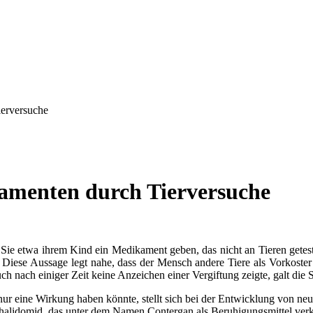
erversuche
amenten durch Tierversuche
Sie etwa ihrem Kind ein Medikament geben, das nicht an Tieren geteste
“ Diese Aussage legt nahe, dass der Mensch andere Tiere als Vorkoste
nach einiger Zeit keine Anzeichen einer Vergiftung zeigte, galt die Sp
nur eine Wirkung haben könnte, stellt sich bei der Entwicklung von 
 Thalidomid, das unter dem Namen Contergan als Beruhigungsmittel ver