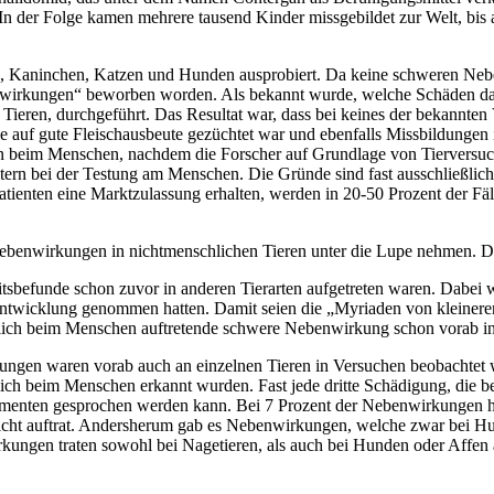
. In der Folge kamen mehrere tausend Kinder missgebildet zur Welt, bis
, Kaninchen, Katzen und Hunden ausprobiert. Da keine schweren Nebe
wirkungen“ beworben worden. Als bekannt wurde, welche Schäden das
ieren, durchgeführt. Das Resultat war, dass bei keines der bekannten V
e auf gute Fleischausbeute gezüchtet war und ebenfalls Missbildungen i
en beim Menschen, nachdem die Forscher auf Grundlage von Tierversuch
itern bei der Testung am Menschen. Die Gründe sind fast ausschließli
enten eine Marktzulassung erhalten, werden in 20-50 Prozent der Fä
Nebenwirkungen in nichtmenschlichen Tieren unter die Lupe nehmen. D
keitsbefunde schon zuvor in anderen Tierarten aufgetreten waren. Dabei 
ntwicklung genommen hatten. Damit seien die „Myriaden von kleiner
lich beim Menschen auftretende schwere Nebenwirkung schon vorab in 
ngen waren vorab auch an einzelnen Tieren in Versuchen beobachtet 
ßlich beim Menschen erkannt wurden. Fast jede dritte Schädigung, die 
dikamenten gesprochen werden kann. Bei 7 Prozent der Nebenwirkungen 
nicht auftrat. Andersherum gab es Nebenwirkungen, welche zwar bei Hund
ungen traten sowohl bei Nagetieren, als auch bei Hunden oder Affen auf