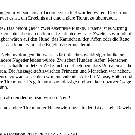
ungen in Versuchen an Tieren beobachtet worden waren. Der Grund
r es ist, ein Ergebnis auf eine andere Tierart zu übertragen.
e? Das betont gleich zwei essentielle Punkte. Erstens ist es wichtig
izien hatte, die man nicht recht zu deuten wusste. Zweitens wird nicht
ragbar wären auf den Hund, das Kaninchen, den Affen oder die Ratte
n. Auch hier waren die Ergebnisse ernüchternd.
Nebenwirkungen litt, war das fast nie ein zuverlässiger Indikator
as andere Nagetier leiden würde. Zwischen Hunden, Affen, Menschen
senschaftler in letzter Zeit zunehmend betonen, dass Primaten als die
issen. Die Aussagekraft zwischen Primaten und Menschen war nahezu
 Menschen war.Tatsächlich war ein leidender Affe für Mäuse, Ratten und
ere Tierart war. Es gab nur unzuverlässige und weniger unzuverlässige
kann.
ich also eindeutig beantworten. Nein!
ine andere Tierart unter Nebenwirkungen leidet, ist das kein Beweis
cal Association 2002; 287(17): 2215-2220