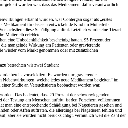
 aufgeklärt worden war, dass das Medikament dafür verantwortlich
nwirkungen erkannt wurden, war Contergan sogar als „erstes
 Medikament für das sich entwickelnde Kind im Mutterleib
ersuchstiere diese Schädigung auftrat. Letztlich wurde eine Tierart
m Mutterleib erleidete.
en eine Unbedenklichkeit bescheinigt hatten. 95 Prozent der
ch die mangelnde Wirkung am Patienten oder gravierende
lle wieder vom Markt genommen oder mit zusätzlichen
azu betrachten wir zwei Studien:
wurde bereits vorselektiert. Es wurden nur gravierende
en Nebenwirkungen, welche jedes neue Medikament begleiten“ im
einer Studie an Versuchstieren beobachtet worden war.
worden. Das bedeutet, dass 29 Prozent der schwerwiegenden
bei der Testung am Menschen auftritt, ist den Forschern vollkommen
hat man eine entsprechende Schädigung bei Nagetieren gesehen und
en oder Affen auftraten, die allerdings bei Nagetieren fehlten und
, aber sie wurden nicht berücksichtigt, vermutlich weil die Zahl der