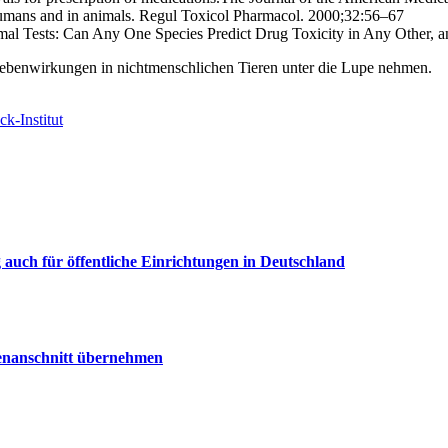
n humans and in animals. Regul Toxicol Pharmacol. 2000;32:56–67
 Animal Tests: Can Any One Species Predict Drug Toxicity in Any Othe
Nebenwirkungen in nichtmenschlichen Tieren unter die Lupe nehmen.
k-Institut
uch für öffentliche Einrichtungen in Deutschland
senanschnitt übernehmen