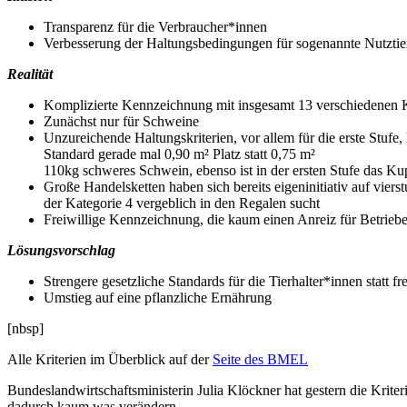
Transparenz für die Verbraucher*innen
Verbesserung der Haltungsbedingungen für sogenannte Nutztie
Realität
Komplizierte Kennzeichnung mit insgesamt 13 verschiedenen Kr
Zunächst nur für Schweine
Unzureichende Haltungskriterien, vor allem für die erste Stufe
Standard gerade mal 0,90 m² Platz statt 0,75 m²
110kg schweres Schwein, ebenso ist in der ersten Stufe das Ku
Große Handelsketten haben sich bereits eigeninitiativ auf vie
der Kategorie 4 vergeblich in den Regalen sucht
Freiwillige Kennzeichnung, die kaum einen Anreiz für Betrieb
Lösungsvorschlag
Strengere gesetzliche Standards für die Tierhalter*innen statt f
Umstieg auf eine pflanzliche Ernährung
[nbsp]
Alle Kriterien im Überblick auf der
Seite des BMEL
Bundeslandwirtschaftsministerin Julia Klöckner hat gestern die Kriter
dadurch kaum was verändern.