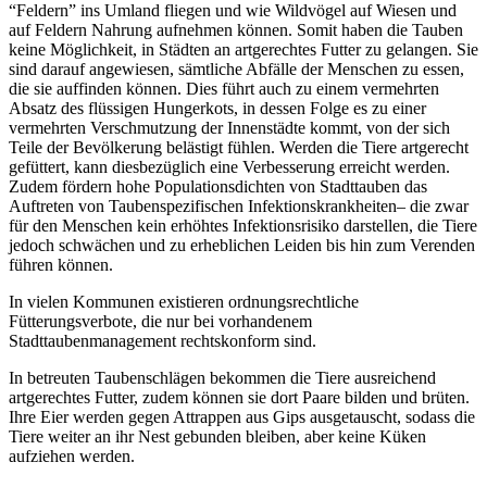
“Feldern” ins Umland fliegen und wie Wildvögel auf Wiesen und
auf Feldern Nahrung aufnehmen können. Somit haben die Tauben
keine Möglichkeit, in Städten an artgerechtes Futter zu gelangen. Sie
sind darauf angewiesen, sämtliche Abfälle der Menschen zu essen,
die sie auffinden können. Dies führt auch zu einem vermehrten
Absatz des flüssigen Hungerkots, in dessen Folge es zu einer
vermehrten Verschmutzung der Innenstädte kommt, von der sich
Teile der Bevölkerung belästigt fühlen. Werden die Tiere artgerecht
gefüttert, kann diesbezüglich eine Verbesserung erreicht werden.
Zudem fördern hohe Populationsdichten von Stadttauben das
Auftreten von Taubenspezifischen Infektionskrankheiten– die zwar
für den Menschen kein erhöhtes Infektionsrisiko darstellen, die Tiere
jedoch schwächen und zu erheblichen Leiden bis hin zum Verenden
führen können.
In vielen Kommunen existieren ordnungsrechtliche
Fütterungsverbote, die nur bei vorhandenem
Stadttaubenmanagement rechtskonform sind.
In betreuten Taubenschlägen bekommen die Tiere ausreichend
artgerechtes Futter, zudem können sie dort Paare bilden und brüten.
Ihre Eier werden gegen Attrappen aus Gips ausgetauscht, sodass die
Tiere weiter an ihr Nest gebunden bleiben, aber keine Küken
aufziehen werden.