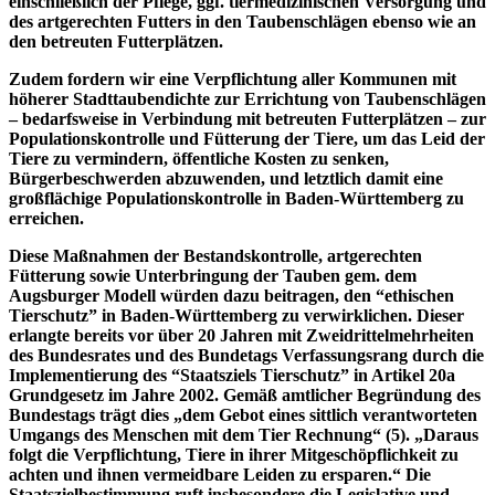
einschließlich der Pflege, ggf. tiermedizinischen Versorgung und
des artgerechten Futters in den Taubenschlägen ebenso wie an
den betreuten Futterplätzen.
Zudem fordern wir eine Verpflichtung aller Kommunen mit
höherer Stadttaubendichte zur Errichtung von Taubenschlägen
– bedarfsweise in Verbindung mit betreuten Futterplätzen – zur
Populationskontrolle und Fütterung der Tiere, um das Leid der
Tiere zu vermindern, öffentliche Kosten zu senken,
Bürgerbeschwerden abzuwenden, und letztlich damit eine
großflächige Populationskontrolle in Baden-Württemberg zu
erreichen.
Diese Maßnahmen der Bestandskontrolle, artgerechten
Fütterung sowie Unterbringung der Tauben gem. dem
Augsburger Modell würden dazu beitragen, den “ethischen
Tierschutz” in Baden-Württemberg zu verwirklichen. Dieser
erlangte bereits vor über 20 Jahren mit Zweidrittelmehrheiten
des Bundesrates und des Bundetags Verfassungsrang durch die
Implementierung des “Staatsziels Tierschutz” in Artikel 20a
Grundgesetz im Jahre 2002. Gemäß amtlicher Begründung des
Bundestags trägt dies „dem Gebot eines sittlich verantworteten
Umgangs des Menschen mit dem Tier Rechnung“ (5). „Daraus
folgt die Verpflichtung, Tiere in ihrer Mitgeschöpflichkeit zu
achten und ihnen vermeidbare Leiden zu ersparen.“ Die
Staatszielbestimmung ruft insbesondere die Legislative und