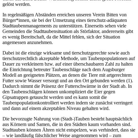
gelöst werden.
In regelmäßigen Abständen erreichen unseren Verein Bitten von
Bürger*innen, sie bei der Umsetzung eines tierschutz-adäquaten
Stadttaubenmanagements zu unterstützen. Einerseits sehen viele
Gemeinden die Stadttaubensituation als Störfaktor, andererseits gibt
es wenig Bereitschaft, da die Mittel fehlen, sich der Situation
angemessen anzunehmen.
Dabei ist die einzige wirksame und tierschutzgerechte sowie auch
tierschutzrechtlich akzeptable Methode, um Taubenpopulationen auf
Dauer zu verkleinern bzw. auf einer überschaubaren Zahl zu halten
die Einrichtung betreuter Taubenschläge nach dem Augsburger
Modell an geeigneten Plätzen, an denen die Tiere mit artgerechtem
Futter sowie Wasser versorgt und an den Ort gebunden werden (1).
Dadurch nimmt die Präsenz der Futterschwärme in der Stadt ab. In
den Taubenschlägen können unkompliziert die Eier gegen
Gipsatrappen getauscht werden und es kann somit die
Taubenpopulationkontrolliert werden indem sie zunächst verringert
und dann auf einem akzeptablen Niveau gehalten wird.
Die bevorzugte Nahrung von (Stadt-)Tauben besteht hauptsächlich
aus Körnern und Samen, die in den Städten kaum vorhanden sind.
Stadttauben können Ähren nicht entspelzen, was verhindert, dass sie
– wie landläufig fälschlicher Weise angenommen wird – zum