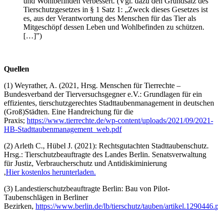
und Wohlbefinden verbessert. (Vgl. dazu den Grundsatz des
Tierschutzgesetzes in § 1 Satz 1: „Zweck dieses Gesetzes ist
es, aus der Verantwortung des Menschen für das Tier als
Mitgeschöpf dessen Leben und Wohlbefinden zu schützen.
[…]”)
Quellen
(1) Weyrather, A. (2021, Hrsg. Menschen für Tierrechte –
Bundesverband der Tierversuchsgegner e.V.: Grundlagen für ein
effizientes, tierschutzgerechtes Stadttaubenmanagement in deutschen
(Groß)Städten. Eine Handreichung für die
Praxis;
https://www.tierrechte.de/wp-content/uploads/2021/09/2021-
HB-Stadttaubenmanagement_web.pdf
(2) Arleth C., Hübel J. (2021): Rechtsgutachten Stadttaubenschutz.
Hrsg.: Tierschutzbeauftragte des Landes Berlin. Senatsverwaltung
für Justiz, Verbraucherschutz und Antidiskiminierung
,
Hier kostenlos herunterladen.
(3) Landestierschutzbeauftragte Berlin: Bau von Pilot-
Taubenschlägen in Berliner
Bezirken,
https://www.berlin.de/lb/tierschutz/tauben/artikel.1290446.