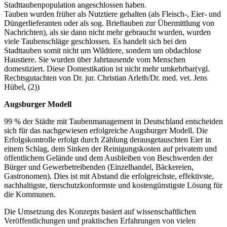
Stadttaubenpopulation angeschlossen haben.
Tauben wurden früher als Nutztiere gehalten (als Fleisch-, Eier- und
Düngerlieferanten oder als sog. Brieftauben zur Übermittlung von
Nachrichten), als sie dann nicht mehr gebraucht wurden, wurden
viele Taubenschläge geschlossen. Es handelt sich bei den
Stadttauben somit nicht um Wildtiere, sondern um obdachlose
Haustiere. Sie wurden über Jahrtausende vom Menschen
domestiziert. Diese Domestikation ist nicht mehr umkehrbar(vgl.
Rechtsgutachten von Dr. jur. Christian Arleth/Dr. med. vet. Jens
Hübel, (2))
Augsburger Modell
99 % der Städte mit Taubenmanagement in Deutschland entscheiden
sich für das nachgewiesen erfolgreiche Augsburger Modell. Die
Erfolgskontrolle erfolgt durch Zählung derausgetauschten Eier in
einem Schlag, dem Sinken der Reinigungskosten auf privatem und
öffentlichem Gelände und dem Ausbleiben von Beschwerden der
Bürger und Gewerbetreibenden (Einzelhandel, Bäckereien,
Gastronomen). Dies ist mit Abstand die erfolgreichste, effektivste,
nachhaltigste, tierschutzkonformste und kostengünstigste Lösung für
die Kommunen.
Die Umsetzung des Konzepts basiert auf wissenschaftlichen
Veröffentlichungen und praktischen Erfahrungen von vielen