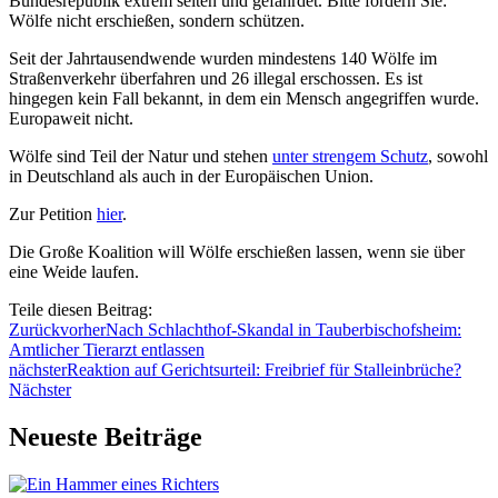
Bundesrepublik extrem selten und gefährdet. Bitte fordern Sie:
Wölfe nicht erschießen, sondern schützen.
Seit der Jahrtausendwende wurden mindestens 140 Wölfe im
Straßenverkehr überfahren und 26 illegal erschossen. Es ist
hingegen kein Fall bekannt, in dem ein Mensch angegriffen wurde.
Europaweit nicht.
Wölfe sind Teil der Natur und stehen
unter strengem Schutz
, sowohl
in Deutschland als auch in der Europäischen Union.
Zur Petition
hier
.
Die Große Koalition will Wölfe erschießen lassen, wenn sie über
eine Weide laufen.
Teile diesen Beitrag:
Zurück
vorher
Nach Schlachthof-Skandal in Tauberbischofsheim:
Amtlicher Tierarzt entlassen
nächster
Reaktion auf Gerichtsurteil: Freibrief für Stalleinbrüche?
Nächster
Neueste Beiträge