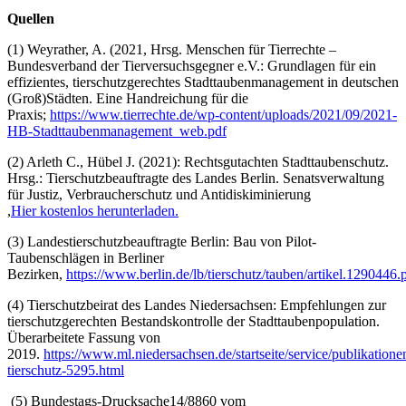
Quellen
(1) Weyrather, A. (2021, Hrsg. Menschen für Tierrechte –
Bundesverband der Tierversuchsgegner e.V.: Grundlagen für ein
effizientes, tierschutzgerechtes Stadttaubenmanagement in deutschen
(Groß)Städten. Eine Handreichung für die
Praxis;
https://www.tierrechte.de/wp-content/uploads/2021/09/2021-
HB-Stadttaubenmanagement_web.pdf
(2) Arleth C., Hübel J. (2021): Rechtsgutachten Stadttaubenschutz.
Hrsg.: Tierschutzbeauftragte des Landes Berlin. Senatsverwaltung
für Justiz, Verbraucherschutz und Antidiskiminierung
,
Hier kostenlos herunterladen.
(3) Landestierschutzbeauftragte Berlin: Bau von Pilot-
Taubenschlägen in Berliner
Bezirken,
https://www.berlin.de/lb/tierschutz/tauben/artikel.1290446.
(4) Tierschutzbeirat des Landes Niedersachsen: Empfehlungen zur
tierschutzgerechten Bestandskontrolle der Stadttaubenpopulation.
Überarbeitete Fassung von
2019.
https://www.ml.niedersachsen.de/startseite/service/publikation
tierschutz-5295.html
(5) Bundestags-Drucksache14/8860 vom