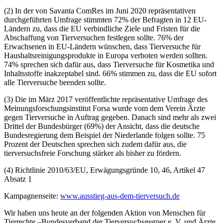
(2) In der von Savanta ComRes im Juni 2020 repräsentativen
durchgeführten Umfrage stimmten 72% der Befragten in 12 EU-
Ländern zu, dass die EU verbindliche Ziele und Fristen für die
Abschaffung von Tierversuchen festlegen sollte. 76% der
Erwachsenen in EU-Ländern wünschen, dass Tierversuche für
Haushaltsreinigungsprodukte in Europa verboten werden sollten.
74% sprechen sich dafür aus, dass Tierversuche für Kosmetika und
Inhaltsstoffe inakzeptabel sind. 66% stimmen zu, dass die EU sofort
alle Tierversuche beenden sollte.
(3) Die im März 2017 veröffentlichte repräsentative Umfrage des
Meinungsforschungsinstitut Forsa wurde vom dem Verein Ärzte
gegen Tierversuche in Auftrag gegeben. Danach sind mehr als zwei
Drittel der Bundesbürger (69%) der Ansicht, dass die deutsche
Bundesregierung dem Beispiel der Niederlande folgen sollte. 75
Prozent der Deutschen sprechen sich zudem dafür aus, die
tierversuchsfreie Forschung stärker als bisher zu fördern.
(4) Richtlinie 2010/63/EU, Erwägungsgründe 10, 46, Artikel 47
Absatz 1
Kampagnenseite:
www.ausstieg-aus-dem-tierversuch.de
Wir haben uns heute an der folgenden Aktion von Menschen für
Tierrechte –
Bundesverband der Tierversuchsgegner
e. V.
und Ärzte