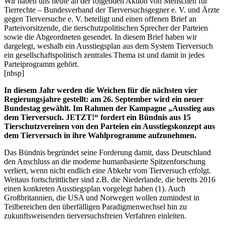
Wir haben uns heute an der folgenden Aktion von Menschen für
Tierrechte –
Bundesverband der Tierversuchsgegner
e. V.
und Ärzte
gegen Tierversuche
e. V.
beteiligt und einen offenen Brief an
Parteivorsitzende, die tierschutzpolitischen Sprecher der Parteien
sowie die Abgeordneten gesendet. In diesem Brief haben wir
dargelegt, weshalb ein Ausstiegsplan aus dem System Tierversuch
ein gesellschaftspolitisch zentrales Thema ist und damit in jedes
Parteiprogramm gehört.
[nbsp]
In diesem Jahr werden die Weichen für die nächsten vier
Regierungsjahre gestellt: am 26. September wird ein neuer
Bundestag gewählt. Im Rahmen der Kampagne „Ausstieg aus
dem Tierversuch. JETZT!“ fordert ein Bündnis aus 15
Tierschutzvereinen von den Parteien ein Ausstiegskonzept aus
dem Tierversuch in ihre Wahlprogramme aufzunehmen.
Das Bündnis begründet seine Forderung damit, dass Deutschland
den Anschluss an die moderne humanbasierte Spitzenforschung
verliert, wenn nicht endlich eine Abkehr vom Tierversuch erfolgt.
Weitaus fortschrittlicher sind z.B. die Niederlande, die bereits 2016
einen konkreten Ausstiegsplan vorgelegt haben (1). Auch
Großbritannien, die USA und Norwegen wollen zumindest in
Teilbereichen den überfälligen Paradigmenwechsel hin zu
zukunftsweisenden tierversuchsfreien Verfahren einleiten.