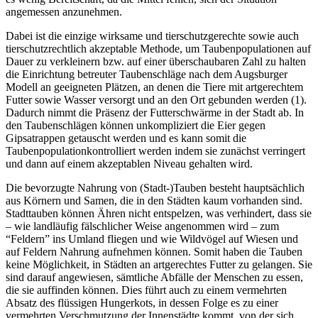
angemessen anzunehmen.
Dabei ist die einzige wirksame und tierschutzgerechte sowie auch
tierschutzrechtlich akzeptable Methode, um Taubenpopulationen auf
Dauer zu verkleinern bzw. auf einer überschaubaren Zahl zu halten
die Einrichtung betreuter Taubenschläge nach dem Augsburger
Modell an geeigneten Plätzen, an denen die Tiere mit artgerechtem
Futter sowie Wasser versorgt und an den Ort gebunden werden (1).
Dadurch nimmt die Präsenz der Futterschwärme in der Stadt ab. In
den Taubenschlägen können unkompliziert die Eier gegen
Gipsatrappen getauscht werden und es kann somit die
Taubenpopulationkontrolliert werden indem sie zunächst verringert
und dann auf einem akzeptablen Niveau gehalten wird.
Die bevorzugte Nahrung von (Stadt-)Tauben besteht hauptsächlich
aus Körnern und Samen, die in den Städten kaum vorhanden sind.
Stadttauben können Ähren nicht entspelzen, was verhindert, dass sie
– wie landläufig fälschlicher Weise angenommen wird – zum
“Feldern” ins Umland fliegen und wie Wildvögel auf Wiesen und
auf Feldern Nahrung aufnehmen können. Somit haben die Tauben
keine Möglichkeit, in Städten an artgerechtes Futter zu gelangen. Sie
sind darauf angewiesen, sämtliche Abfälle der Menschen zu essen,
die sie auffinden können. Dies führt auch zu einem vermehrten
Absatz des flüssigen Hungerkots, in dessen Folge es zu einer
vermehrten Verschmutzung der Innenstädte kommt, von der sich