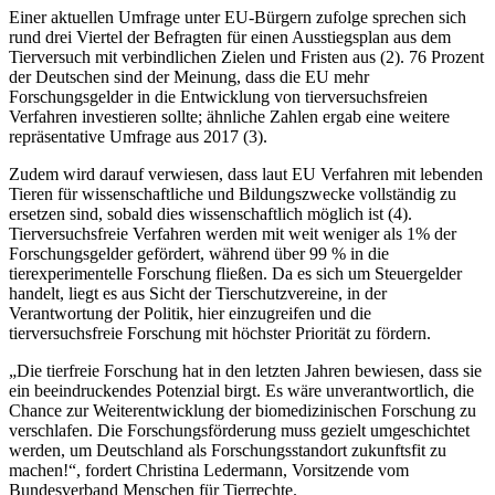
Einer aktuellen Umfrage unter EU-Bürgern zufolge sprechen sich
rund drei Viertel der Befragten für einen Ausstiegsplan aus dem
Tierversuch mit verbindlichen Zielen und Fristen aus (2). 76 Prozent
der Deutschen sind der Meinung, dass die EU mehr
Forschungsgelder in die Entwicklung von tierversuchsfreien
Verfahren investieren sollte; ähnliche Zahlen ergab eine weitere
repräsentative Umfrage aus 2017 (3).
Zudem wird darauf verwiesen, dass laut EU Verfahren mit lebenden
Tieren für wissenschaftliche und Bildungszwecke vollständig zu
ersetzen sind, sobald dies wissenschaftlich möglich ist (4).
Tierversuchsfreie Verfahren werden mit weit weniger als 1% der
Forschungsgelder gefördert, während über 99 % in die
tierexperimentelle Forschung fließen. Da es sich um Steuergelder
handelt, liegt es aus Sicht der Tierschutzvereine, in der
Verantwortung der Politik, hier einzugreifen und die
tierversuchsfreie Forschung mit höchster Priorität zu fördern.
„Die tierfreie Forschung hat in den letzten Jahren bewiesen, dass sie
ein beeindruckendes Potenzial birgt. Es wäre unverantwortlich, die
Chance zur Weiterentwicklung der biomedizinischen Forschung zu
verschlafen. Die Forschungsförderung muss gezielt umgeschichtet
werden, um Deutschland als Forschungsstandort zukunftsfit zu
machen!“, fordert Christina Ledermann, Vorsitzende vom
Bundesverband Menschen für Tierrechte.