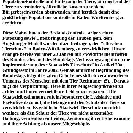
Populationskontrolle und Fütterung der Tiere, um das Leid der
Tiere zu vermindern, öffentliche Kosten zu senken,
Bürgerbeschwerden abzuwenden, und letztlich damit eine
großflächige Populationskontrolle in Baden-Württemberg zu
erreichen.
Diese Maßnahmen der Bestandskontrolle, artgerechten
Fütterung sowie Unterbringung der Tauben gem. dem
Augsburger Modell würden dazu beitragen, den “ethischen
Tierschutz” in Baden-Württemberg zu verwirklichen. Dieser
erlangte bereits vor über 20 Jahren mit Zweidrittelmehrheiten
des Bundesrates und des Bundetags Verfassungsrang durch die
Implementierung des “Staatsziels Tierschutz” in Artikel 20a
Grundgesetz im Jahre 2002. Gemäß amtlicher Begründung des
Bundestags trägt dies „dem Gebot eines sittlich verantworteten
Umgangs des Menschen mit dem Tier Rechnung“ (5). „Daraus
folgt die Verpflichtung, Tiere in ihrer Mitgeschöpflichkeit zu
achten und ihnen vermeidbare Leiden zu ersparen.“ Die
Staatszielbestimmung ruft insbesondere die Legislative und
Exekutive dazu auf, die Belange und den Schutz der Tiere zu
verwirklichen. Es geht beim Staatsziel Tierschutz um nicht
weniger, als den Schutz der Tiere vor nicht artgemäßer
Haltung, vermeidbaren Leiden, Zerstörung ihrer Lebensräume
und ihrer Achtung als unsere Mitgeschöpfe.