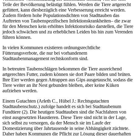
Teile der Bevölkerung belästigt fühlen. Werden die Tiere artgerecht
gefüttert, kann diesbezüglich eine Verbesserung erreicht werden.
Zudem fördern hohe Populationsdichten von Stadttauben das
Auftreten von Taubenspezifischen Infektionskrankheiten– die zwar
für den Menschen kein erhöhtes Infektionsrisiko darstellen, die Tiere
jedoch schwächen und zu erheblichen Leiden bis hin zum Verenden
führen können.
In vielen Kommunen existieren ordnungsrechtliche
Fütterungsverbote, die nur bei vorhandenem
Stadttaubenmanagement rechtskonform sind.
In betreuten Taubenschlägen bekommen die Tiere ausreichend
artgerechtes Futter, zudem können sie dort Paare bilden und brüten.
Ihre Eier werden gegen Attrappen aus Gips ausgetauscht, sodass die
Tiere weiter an ihr Nest gebunden bleiben, aber keine Küken
aufziehen werden.
Einem Gutachten (Arleth C., Hübel J.: Rechtsgutachten
Stadttaubenschutz.) zufolge handelt es sich bei Stadttaubenum
Fundtiere (2). Die heutigen Stadttauben sind die Nachfahren von
einst ausgesetzten Haustieren. Diese Tiere sind nicht in der Lage,
sich selbst zu versorgen, da der Mensch sie im Laufe der
Domestizierung über Jahrtausende in seine Abhängigkeit züchtete.
Daher haben Kommunen die Pflicht zur Lösung dieser dauerhaften