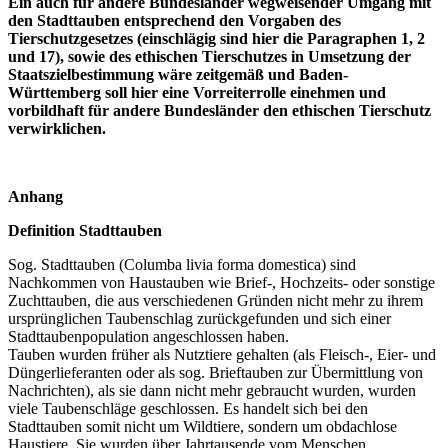
Ein auch für andere Bundesländer wegweisender Umgang mit
den Stadttauben entsprechend den Vorgaben des
Tierschutzgesetzes (einschlägig sind hier die Paragraphen 1, 2
und 17), sowie des ethischen Tierschutzes in Umsetzung der
Staatszielbestimmung wäre zeitgemäß und Baden-
Württemberg soll hier eine Vorreiterrolle einehmen und
vorbildhaft für andere Bundesländer den ethischen Tierschutz
verwirklichen.
Anhang
Definition Stadttauben
Sog. Stadttauben (Columba livia forma domestica) sind
Nachkommen von Haustauben wie Brief-, Hochzeits- oder sonstige
Zuchttauben, die aus verschiedenen Gründen nicht mehr zu ihrem
ursprünglichen Taubenschlag zurückgefunden und sich einer
Stadttaubenpopulation angeschlossen haben.
Tauben wurden früher als Nutztiere gehalten (als Fleisch-, Eier- und
Düngerlieferanten oder als sog. Brieftauben zur Übermittlung von
Nachrichten), als sie dann nicht mehr gebraucht wurden, wurden
viele Taubenschläge geschlossen. Es handelt sich bei den
Stadttauben somit nicht um Wildtiere, sondern um obdachlose
Haustiere. Sie wurden über Jahrtausende vom Menschen