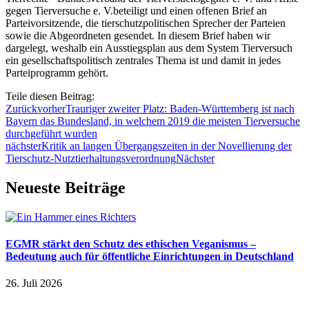
gegen Tierversuche
e. V.
beteiligt und einen offenen Brief an
Parteivorsitzende, die tierschutzpolitischen Sprecher der Parteien
sowie die Abgeordneten gesendet. In diesem Brief haben wir
dargelegt, weshalb ein Ausstiegsplan aus dem System Tierversuch
ein gesellschaftspolitisch zentrales Thema ist und damit in jedes
Parteiprogramm gehört.
Teile diesen Beitrag:
Zurück
vorher
Trauriger zweiter Platz: Baden-Württemberg ist nach
Bayern das Bundesland, in welchem 2019 die meisten Tierversuche
durchgeführt wurden
nächster
Kritik an langen Übergangszeiten in der Novellierung der
Tierschutz-Nutztierhaltungsverordnung
Nächster
Neueste Beiträge
EGMR stärkt den Schutz des ethischen Veganismus –
Bedeutung auch für öffentliche Einrichtungen in Deutschland
26. Juli 2026