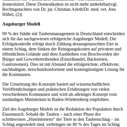
domestiziert. Diese Domestikation ist nicht mehr umkehrbar(vgl.
Rechtsgutachten von Dr. jur. Christian Arleth/Dr. med. vet. Jens
Hübel, (2))
Augsburger Modell
99 % der Städte mit Taubenmanagement in Deutschland entscheiden
sich für das nachgewiesen erfolgreiche Augsburger Modell. Die
Erfolgskontrolle erfolgt durch Zählung derausgetauschten Eier in
einem Schlag, dem Sinken der Reinigungskosten auf privatem und
öffentlichem Gelände und dem Ausbleiben von Beschwerden der
Bürger und Gewerbetreibenden (Einzelhandel, Bäckereien,
Gastronomen). Dies ist mit Abstand die erfolgreichste, effektivste,
nachhaltigste, tierschutzkonformste und kostengünstigste Lösung für
die Kommunen.
Die Umsetzung des Konzepts basiert auf wissenschaftlichen
Veröffentlichungen und praktischen Erfahrungen von vielen
verschiedenen Kommunen und wird als alleiniges Konzept vom
zuständigen Ministerium in Baden-Württemberg empfohlen.
Ziel des Augsburger Models ist die Reduktion der Population durch
Eiaustausch. Sobald die Tauben – nach einer Phase des
schrittweisen „Hineinlotsens“ der Tiere in den Taubenschlag – im
Schlag angesiedelt sind, verbringen sie 80 % des Tages im Schlag