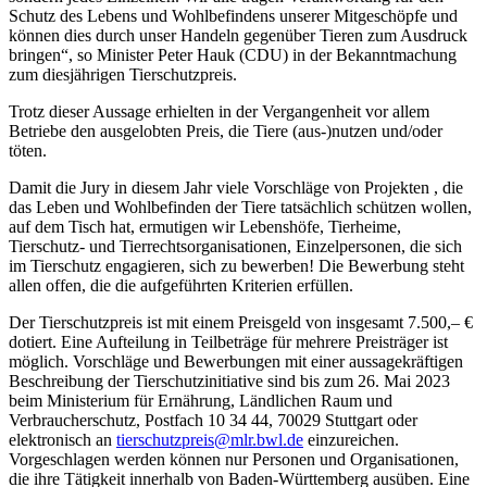
Schutz des Lebens und Wohlbefindens unserer Mitgeschöpfe und
können dies durch unser Handeln gegenüber Tieren zum Ausdruck
bringen“, so Minister Peter Hauk (CDU) in der Bekanntmachung
zum diesjährigen Tierschutzpreis.
Trotz dieser Aussage erhielten in der Vergangenheit vor allem
Betriebe den ausgelobten Preis, die Tiere (aus-)nutzen und/oder
töten.
Damit die Jury in diesem Jahr viele Vorschläge von Projekten , die
das Leben und Wohlbefinden der Tiere tatsächlich schützen wollen,
auf dem Tisch hat, ermutigen wir Lebenshöfe, Tierheime,
Tierschutz- und Tierrechtsorganisationen, Einzelpersonen, die sich
im Tierschutz engagieren, sich zu bewerben! Die Bewerbung steht
allen offen, die die aufgeführten Kriterien erfüllen.
Der Tierschutzpreis ist mit einem Preisgeld von insgesamt 7.500,– €
dotiert. Eine Aufteilung in Teilbeträge für mehrere Preisträger ist
möglich. Vorschläge und Bewerbungen mit einer aussagekräftigen
Beschreibung der Tierschutzinitiative sind bis zum 26. Mai 2023
beim Ministerium für Ernährung, Ländlichen Raum und
Verbraucherschutz, Postfach 10 34 44, 70029 Stuttgart oder
elektronisch an
tierschutzpreis@mlr.bwl.de
einzureichen.
Vorgeschlagen werden können nur Personen und Organisationen,
die ihre Tätigkeit innerhalb von Baden-Württemberg ausüben. Eine