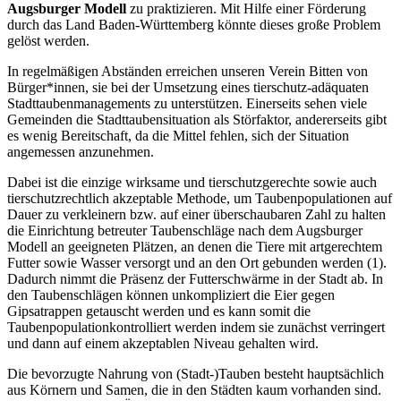
Augsburger Modell
zu praktizieren. Mit Hilfe einer Förderung
durch das Land Baden-Württemberg könnte dieses große Problem
gelöst werden.
In regelmäßigen Abständen erreichen unseren Verein Bitten von
Bürger*innen, sie bei der Umsetzung eines tierschutz-adäquaten
Stadttaubenmanagements zu unterstützen. Einerseits sehen viele
Gemeinden die Stadttaubensituation als Störfaktor, andererseits gibt
es wenig Bereitschaft, da die Mittel fehlen, sich der Situation
angemessen anzunehmen.
Dabei ist die einzige wirksame und tierschutzgerechte sowie auch
tierschutzrechtlich akzeptable Methode, um Taubenpopulationen auf
Dauer zu verkleinern bzw. auf einer überschaubaren Zahl zu halten
die Einrichtung betreuter Taubenschläge nach dem Augsburger
Modell an geeigneten Plätzen, an denen die Tiere mit artgerechtem
Futter sowie Wasser versorgt und an den Ort gebunden werden (1).
Dadurch nimmt die Präsenz der Futterschwärme in der Stadt ab. In
den Taubenschlägen können unkompliziert die Eier gegen
Gipsatrappen getauscht werden und es kann somit die
Taubenpopulationkontrolliert werden indem sie zunächst verringert
und dann auf einem akzeptablen Niveau gehalten wird.
Die bevorzugte Nahrung von (Stadt-)Tauben besteht hauptsächlich
aus Körnern und Samen, die in den Städten kaum vorhanden sind.