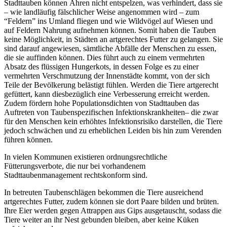
Stadttauben können Ähren nicht entspelzen, was verhindert, dass sie
– wie landläufig fälschlicher Weise angenommen wird – zum
“Feldern” ins Umland fliegen und wie Wildvögel auf Wiesen und
auf Feldern Nahrung aufnehmen können. Somit haben die Tauben
keine Möglichkeit, in Städten an artgerechtes Futter zu gelangen. Sie
sind darauf angewiesen, sämtliche Abfälle der Menschen zu essen,
die sie auffinden können. Dies führt auch zu einem vermehrten
Absatz des flüssigen Hungerkots, in dessen Folge es zu einer
vermehrten Verschmutzung der Innenstädte kommt, von der sich
Teile der Bevölkerung belästigt fühlen. Werden die Tiere artgerecht
gefüttert, kann diesbezüglich eine Verbesserung erreicht werden.
Zudem fördern hohe Populationsdichten von Stadttauben das
Auftreten von Taubenspezifischen Infektionskrankheiten– die zwar
für den Menschen kein erhöhtes Infektionsrisiko darstellen, die Tiere
jedoch schwächen und zu erheblichen Leiden bis hin zum Verenden
führen können.
In vielen Kommunen existieren ordnungsrechtliche
Fütterungsverbote, die nur bei vorhandenem
Stadttaubenmanagement rechtskonform sind.
In betreuten Taubenschlägen bekommen die Tiere ausreichend
artgerechtes Futter, zudem können sie dort Paare bilden und brüten.
Ihre Eier werden gegen Attrappen aus Gips ausgetauscht, sodass die
Tiere weiter an ihr Nest gebunden bleiben, aber keine Küken