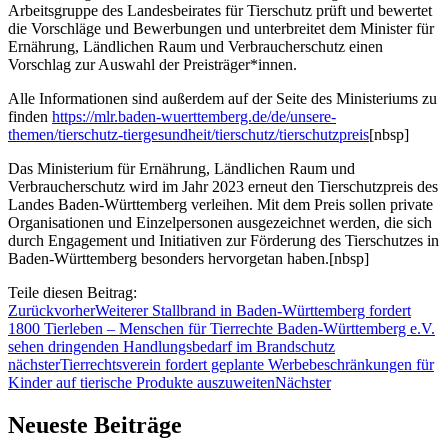
Arbeitsgruppe des Landesbeirates für Tierschutz prüft und bewertet
die Vorschläge und Bewerbungen und unterbreitet dem Minister für
Ernährung, Ländlichen Raum und Verbraucherschutz einen
Vorschlag zur Auswahl der Preisträger*innen.
Alle Informationen sind außerdem auf der Seite des Ministeriums zu
finden
https://mlr.baden-wuerttemberg.de/de/unsere-
themen/tierschutz-tiergesundheit/tierschutz/tierschutzpreis
[nbsp]
Das Ministerium für Ernährung, Ländlichen Raum und
Verbraucherschutz wird im Jahr 2023 erneut den Tierschutzpreis des
Landes Baden-Württemberg verleihen. Mit dem Preis sollen private
Organisationen und Einzelpersonen ausgezeichnet werden, die sich
durch Engagement und Initiativen zur Förderung des Tierschutzes in
Baden-Württemberg besonders hervorgetan haben.
[nbsp]
Teile diesen Beitrag:
Zurück
vorher
Weiterer Stallbrand in Baden-Württemberg fordert
1800 Tierleben – Menschen für Tierrechte Baden-Württemberg e.V.
sehen dringenden Handlungsbedarf im Brandschutz
nächster
Tierrechtsverein fordert geplante Werbebeschränkungen für
Kinder auf tierische Produkte auszuweiten
Nächster
Neueste Beiträge