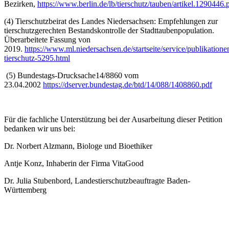
Bezirken,
https://www.berlin.de/lb/tierschutz/tauben/artikel.1290446.
(4) Tierschutzbeirat des Landes Niedersachsen: Empfehlungen zur
tierschutzgerechten Bestandskontrolle der Stadttaubenpopulation.
Überarbeitete Fassung von
2019.
https://www.ml.niedersachsen.de/startseite/service/publikation
tierschutz-5295.html
(5) Bundestags-Drucksache14/8860 vom
23.04.2002
https://dserver.bundestag.de/btd/14/088/1408860.pdf
Für die fachliche Unterstützung bei der Ausarbeitung dieser Petition
bedanken wir uns bei:
Dr. Norbert Alzmann, Biologe und Bioethiker
Antje Konz, Inhaberin der Firma VitaGood
Dr. Julia Stubenbord, Landestierschutzbeauftragte Baden-
Württemberg