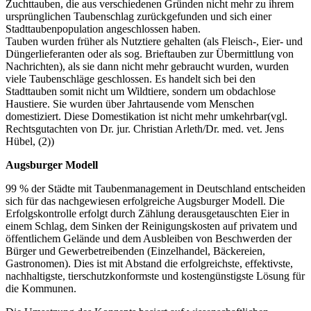
Zuchttauben, die aus verschiedenen Gründen nicht mehr zu ihrem
ursprünglichen Taubenschlag zurückgefunden und sich einer
Stadttaubenpopulation angeschlossen haben.
Tauben wurden früher als Nutztiere gehalten (als Fleisch-, Eier- und
Düngerlieferanten oder als sog. Brieftauben zur Übermittlung von
Nachrichten), als sie dann nicht mehr gebraucht wurden, wurden
viele Taubenschläge geschlossen. Es handelt sich bei den
Stadttauben somit nicht um Wildtiere, sondern um obdachlose
Haustiere. Sie wurden über Jahrtausende vom Menschen
domestiziert. Diese Domestikation ist nicht mehr umkehrbar(vgl.
Rechtsgutachten von Dr. jur. Christian Arleth/Dr. med. vet. Jens
Hübel, (2))
Augsburger Modell
99 % der Städte mit Taubenmanagement in Deutschland entscheiden
sich für das nachgewiesen erfolgreiche Augsburger Modell. Die
Erfolgskontrolle erfolgt durch Zählung derausgetauschten Eier in
einem Schlag, dem Sinken der Reinigungskosten auf privatem und
öffentlichem Gelände und dem Ausbleiben von Beschwerden der
Bürger und Gewerbetreibenden (Einzelhandel, Bäckereien,
Gastronomen). Dies ist mit Abstand die erfolgreichste, effektivste,
nachhaltigste, tierschutzkonformste und kostengünstigste Lösung für
die Kommunen.