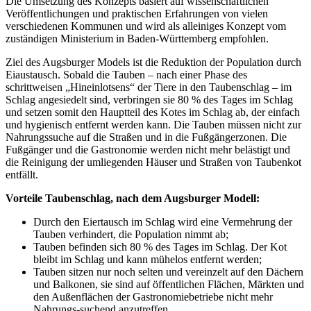
Die Umsetzung des Konzepts basiert auf wissenschaftlichen
Veröffentlichungen und praktischen Erfahrungen von vielen
verschiedenen Kommunen und wird als alleiniges Konzept vom
zuständigen Ministerium in Baden-Württemberg empfohlen.
Ziel des Augsburger Models ist die Reduktion der Population durch
Eiaustausch. Sobald die Tauben – nach einer Phase des
schrittweisen „Hineinlotsens“ der Tiere in den Taubenschlag – im
Schlag angesiedelt sind, verbringen sie 80 % des Tages im Schlag
und setzen somit den Hauptteil des Kotes im Schlag ab, der einfach
und hygienisch entfernt werden kann. Die Tauben müssen nicht zur
Nahrungssuche auf die Straßen und in die Fußgängerzonen. Die
Fußgänger und die Gastronomie werden nicht mehr belästigt und
die Reinigung der umliegenden Häuser und Straßen von Taubenkot
entfällt.
Vorteile Taubenschlag, nach dem Augsburger Modell:
Durch den Eiertausch im Schlag wird eine Vermehrung der
Tauben verhindert, die Population nimmt ab;
Tauben befinden sich 80 % des Tages im Schlag. Der Kot
bleibt im Schlag und kann mühelos entfernt werden;
Tauben sitzen nur noch selten und vereinzelt auf den Dächern
und Balkonen, sie sind auf öffentlichen Flächen, Märkten und
den Außenflächen der Gastronomiebetriebe nicht mehr
Nahrungs-suchend anzutreffen.