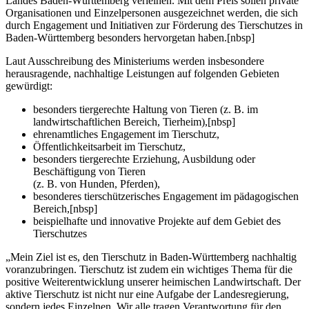
Landes Baden-Württemberg verleihen. Mit dem Preis sollen private
Organisationen und Einzelpersonen ausgezeichnet werden, die sich
durch Engagement und Initiativen zur Förderung des Tierschutzes in
Baden-Württemberg besonders hervorgetan haben.
[nbsp]
Laut Ausschreibung des Ministeriums werden insbesondere
herausragende, nachhaltige Leistungen auf folgenden Gebieten
gewürdigt:
besonders tiergerechte Haltung von Tieren (z. B. im
landwirtschaftlichen Bereich, Tierheim),
[nbsp]
ehrenamtliches Engagement im Tierschutz,
Öffentlichkeitsarbeit im Tierschutz,
besonders tiergerechte Erziehung, Ausbildung oder
Beschäftigung von Tieren
(z. B. von Hunden, Pferden),
besonderes tierschützerisches Engagement im pädagogischen
Bereich,
[nbsp]
beispielhafte und innovative Projekte auf dem Gebiet des
Tierschutzes
„Mein Ziel ist es, den Tierschutz in Baden-Württemberg nachhaltig
voranzubringen. Tierschutz ist zudem ein wichtiges Thema für die
positive Weiterentwicklung unserer heimischen Landwirtschaft. Der
aktive Tierschutz ist nicht nur eine Aufgabe der Landesregierung,
sondern jedes Einzelnen. Wir alle tragen Verantwortung für den