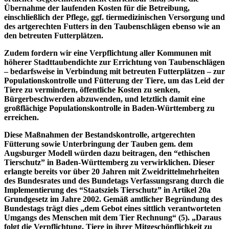
Übernahme der laufenden Kosten für die Betreibung,
einschließlich der Pflege, ggf. tiermedizinischen Versorgung und
des artgerechten Futters in den Taubenschlägen ebenso wie an
den betreuten Futterplätzen.
Zudem fordern wir eine Verpflichtung aller Kommunen mit
höherer Stadttaubendichte zur Errichtung von Taubenschlägen
– bedarfsweise in Verbindung mit betreuten Futterplätzen – zur
Populationskontrolle und Fütterung der Tiere, um das Leid der
Tiere zu vermindern, öffentliche Kosten zu senken,
Bürgerbeschwerden abzuwenden, und letztlich damit eine
großflächige Populationskontrolle in Baden-Württemberg zu
erreichen.
Diese Maßnahmen der Bestandskontrolle, artgerechten
Fütterung sowie Unterbringung der Tauben gem. dem
Augsburger Modell würden dazu beitragen, den “ethischen
Tierschutz” in Baden-Württemberg zu verwirklichen. Dieser
erlangte bereits vor über 20 Jahren mit Zweidrittelmehrheiten
des Bundesrates und des Bundetags Verfassungsrang durch die
Implementierung des “Staatsziels Tierschutz” in Artikel 20a
Grundgesetz im Jahre 2002. Gemäß amtlicher Begründung des
Bundestags trägt dies „dem Gebot eines sittlich verantworteten
Umgangs des Menschen mit dem Tier Rechnung“ (5). „Daraus
folgt die Verpflichtung, Tiere in ihrer Mitgeschöpflichkeit zu