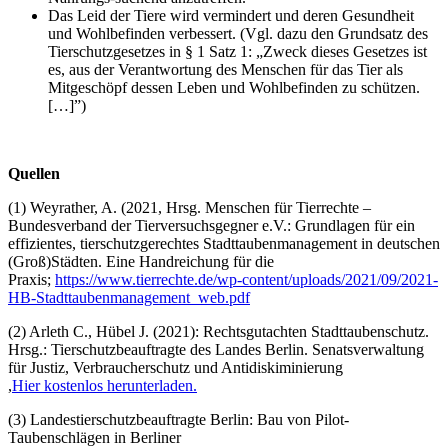
Das Leid der Tiere wird vermindert und deren Gesundheit
und Wohlbefinden verbessert. (Vgl. dazu den Grundsatz des
Tierschutzgesetzes in § 1 Satz 1: „Zweck dieses Gesetzes ist
es, aus der Verantwortung des Menschen für das Tier als
Mitgeschöpf dessen Leben und Wohlbefinden zu schützen.
[…]”)
Quellen
(1) Weyrather, A. (2021, Hrsg. Menschen für Tierrechte –
Bundesverband der Tierversuchsgegner e.V.: Grundlagen für ein
effizientes, tierschutzgerechtes Stadttaubenmanagement in deutschen
(Groß)Städten. Eine Handreichung für die
Praxis;
https://www.tierrechte.de/wp-content/uploads/2021/09/2021-
HB-Stadttaubenmanagement_web.pdf
(2) Arleth C., Hübel J. (2021): Rechtsgutachten Stadttaubenschutz.
Hrsg.: Tierschutzbeauftragte des Landes Berlin. Senatsverwaltung
für Justiz, Verbraucherschutz und Antidiskiminierung
,
Hier kostenlos herunterladen.
(3) Landestierschutzbeauftragte Berlin: Bau von Pilot-
Taubenschlägen in Berliner