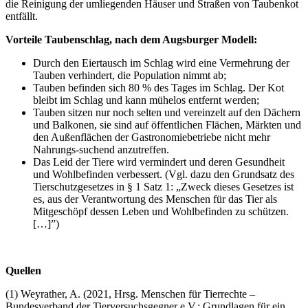
die Reinigung der umliegenden Häuser und Straßen von Taubenkot
entfällt.
Vorteile Taubenschlag, nach dem Augsburger Modell:
Durch den Eiertausch im Schlag wird eine Vermehrung der
Tauben verhindert, die Population nimmt ab;
Tauben befinden sich 80 % des Tages im Schlag. Der Kot
bleibt im Schlag und kann mühelos entfernt werden;
Tauben sitzen nur noch selten und vereinzelt auf den Dächern
und Balkonen, sie sind auf öffentlichen Flächen, Märkten und
den Außenflächen der Gastronomiebetriebe nicht mehr
Nahrungs-suchend anzutreffen.
Das Leid der Tiere wird vermindert und deren Gesundheit
und Wohlbefinden verbessert. (Vgl. dazu den Grundsatz des
Tierschutzgesetzes in § 1 Satz 1: „Zweck dieses Gesetzes ist
es, aus der Verantwortung des Menschen für das Tier als
Mitgeschöpf dessen Leben und Wohlbefinden zu schützen.
[…]”)
Quellen
(1) Weyrather, A. (2021, Hrsg. Menschen für Tierrechte –
Bundesverband der Tierversuchsgegner e.V.: Grundlagen für ein