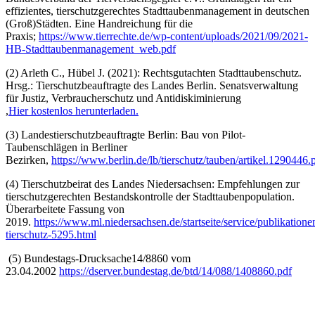
effizientes, tierschutzgerechtes Stadttaubenmanagement in deutschen
(Groß)Städten. Eine Handreichung für die
Praxis;
https://www.tierrechte.de/wp-content/uploads/2021/09/2021-
HB-Stadttaubenmanagement_web.pdf
(2) Arleth C., Hübel J. (2021): Rechtsgutachten Stadttaubenschutz.
Hrsg.: Tierschutzbeauftragte des Landes Berlin. Senatsverwaltung
für Justiz, Verbraucherschutz und Antidiskiminierung
,
Hier kostenlos herunterladen.
(3) Landestierschutzbeauftragte Berlin: Bau von Pilot-
Taubenschlägen in Berliner
Bezirken,
https://www.berlin.de/lb/tierschutz/tauben/artikel.1290446.
(4) Tierschutzbeirat des Landes Niedersachsen: Empfehlungen zur
tierschutzgerechten Bestandskontrolle der Stadttaubenpopulation.
Überarbeitete Fassung von
2019.
https://www.ml.niedersachsen.de/startseite/service/publikation
tierschutz-5295.html
(5) Bundestags-Drucksache14/8860 vom
23.04.2002
https://dserver.bundestag.de/btd/14/088/1408860.pdf