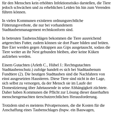
für den Menschen kein erhöhtes Infektionsrisiko darstellen, die Tiere
jedoch schwächen und zu erheblichen Leiden bis hin zum Verenden
führen können.
In vielen Kommunen existieren ordnungsrechtliche
Fütterungsverbote, die nur bei vorhandenem
Stadttaubenmanagement rechtskonform sind.
In betreuten Taubenschlägen bekommen die Tiere ausreichend
artgerechtes Futter, zudem können sie dort Paare bilden und brüten.
Ihre Eier werden gegen Attrappen aus Gips ausgetauscht, sodass die
Tiere weiter an ihr Nest gebunden bleiben, aber keine Küken
aufziehen werden.
Einem Gutachten (Arleth C., Hübel J.: Rechtsgutachten
Stadttaubenschutz.) zufolge handelt es sich bei Stadttaubenum
Fundtiere (2). Die heutigen Stadttauben sind die Nachfahren von
einst ausgesetzten Haustieren. Diese Tiere sind nicht in der Lage,
sich selbst zu versorgen, da der Mensch sie im Laufe der
Domestizierung über Jahrtausende in seine Abhängigkeit züchtete.
Daher haben Kommunen die Pflicht zur Lösung dieser dauerhaften
menschengemachten tierschutzrechtlichen Herausforderung.
Trotzdem sind es meistens Privatpersonen, die die Kosten für die
Anschaffung eines Taubenschlages (bspw. ein Bauwagen,