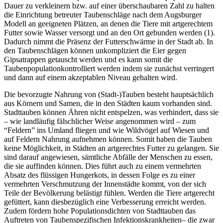
Dauer zu verkleinern bzw. auf einer überschaubaren Zahl zu halten
die Einrichtung betreuter Taubenschläge nach dem Augsburger
Modell an geeigneten Plätzen, an denen die Tiere mit artgerechtem
Futter sowie Wasser versorgt und an den Ort gebunden werden (1).
Dadurch nimmt die Präsenz der Futterschwärme in der Stadt ab. In
den Taubenschlägen können unkompliziert die Eier gegen
Gipsatrappen getauscht werden und es kann somit die
Taubenpopulationkontrolliert werden indem sie zunächst verringert
und dann auf einem akzeptablen Niveau gehalten wird.
Die bevorzugte Nahrung von (Stadt-)Tauben besteht hauptsächlich
aus Körnern und Samen, die in den Städten kaum vorhanden sind.
Stadttauben können Ähren nicht entspelzen, was verhindert, dass sie
– wie landläufig fälschlicher Weise angenommen wird – zum
“Feldern” ins Umland fliegen und wie Wildvögel auf Wiesen und
auf Feldern Nahrung aufnehmen können. Somit haben die Tauben
keine Möglichkeit, in Städten an artgerechtes Futter zu gelangen. Sie
sind darauf angewiesen, sämtliche Abfälle der Menschen zu essen,
die sie auffinden können. Dies führt auch zu einem vermehrten
Absatz des flüssigen Hungerkots, in dessen Folge es zu einer
vermehrten Verschmutzung der Innenstädte kommt, von der sich
Teile der Bevölkerung belästigt fühlen. Werden die Tiere artgerecht
gefüttert, kann diesbezüglich eine Verbesserung erreicht werden.
Zudem fördern hohe Populationsdichten von Stadttauben das
Auftreten von Taubenspezifischen Infektionskrankheiten– die zwar