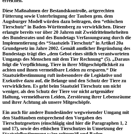
erreichen.
Diese Maßnahmen der Bestandskontrolle, artgerechten
Fütterung sowie Unterbringung der Tauben gem. dem
Augsburger Modell würden dazu beitragen, den “ethischen
Tierschutz” in Baden-Württemberg zu verwirklichen. Dieser
erlangte bereits vor über 20 Jahren mit Zweidrittelmehrheiten
des Bundesrates und des Bundetags Verfassungsrang durch die
Implementierung des “Staatsziels Tierschutz” in Artikel 20a
Grundgesetz im Jahre 2002. Gemäß amtlicher Begründung des
Bundestags trägt dies „dem Gebot eines sittlich verantworteten
Umgangs des Menschen mit dem Tier Rechnung“ (5). „Daraus
folgt die Verpflichtung, Tiere in ihrer Mitgeschöpflichkeit zu
achten und ihnen vermeidbare Leiden zu ersparen.“ Die
Staatszielbestimmung ruft insbesondere die Legislative und
Exekutive dazu auf, die Belange und den Schutz der Tiere zu
verwirklichen. Es geht beim Staatsziel Tierschutz um nicht
weniger, als den Schutz der Tiere vor nicht artgemäßer
Haltung, vermeidbaren Leiden, Zerstörung ihrer Lebensräume
und ihrer Achtung als unsere Mitgeschöpfe.
Ein auch für andere Bundesländer wegweisender Umgang mit
den Stadttauben entsprechend den Vorgaben des
Tierschutzgesetzes (einschlägig sind hier die Paragraphen 1, 2
und 17), sowie des ethischen Tierschutzes in Umsetzung der
Staatszielbestimmung wäre zeitgemäß und Baden-