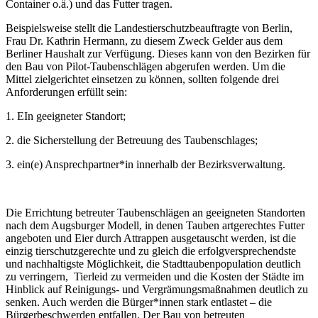
Container o.ä.) und das Futter tragen.
Beispielsweise stellt die Landestierschutzbeauftragte von Berlin,
Frau Dr. Kathrin Hermann, zu diesem Zweck Gelder aus dem
Berliner Haushalt zur Verfügung. Dieses kann von den Bezirken für
den Bau von Pilot-Taubenschlägen abgerufen werden. Um die
Mittel zielgerichtet einsetzen zu können, sollten folgende drei
Anforderungen erfüllt sein:
1. EIn geeigneter Standort;
2. die Sicherstellung der Betreuung des Taubenschlages;
3. ein(e) Ansprechpartner*in innerhalb der Bezirksverwaltung.
Die Errichtung betreuter Taubenschlägen an geeigneten Standorten
nach dem Augsburger Modell, in denen Tauben artgerechtes Futter
angeboten und Eier durch Attrappen ausgetauscht werden, ist die
einzig tierschutzgerechte und zu gleich die erfolgversprechendste
und nachhaltigste Möglichkeit, die Stadttaubenpopulation deutlich
zu verringern, Tierleid zu vermeiden und die Kosten der Städte im
Hinblick auf Reinigungs- und Vergrämungsmaßnahmen deutlich zu
senken. Auch werden die Bürger*innen stark entlastet – die
Bürgerbeschwerden entfallen. Der Bau von betreuten