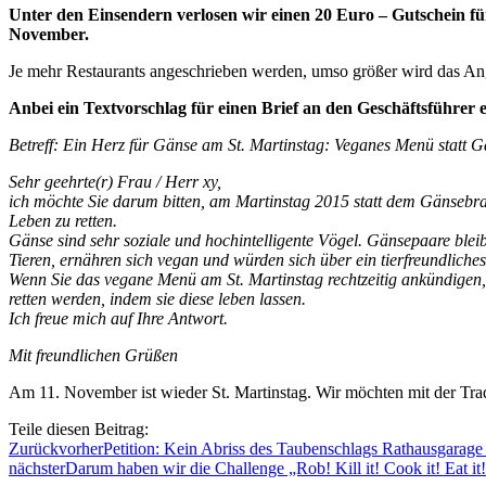
Unter den Einsendern verlosen wir einen 20 Euro – Gutschein fü
November.
Je mehr Restaurants angeschrieben werden, umso größer wird das An
Anbei ein Textvorschlag für einen Brief an den Geschäftsführer 
Betreff: Ein Herz für Gänse am St. Martinstag: Veganes Menü statt G
Sehr geehrte(r) Frau / Herr xy,
ich möchte Sie darum bitten, am Martinstag 2015 statt dem Gänsebra
Leben zu retten.
Gänse sind sehr soziale und hochintelligente Vögel. Gänsepaare b
Tieren, ernähren sich vegan und würden sich über ein tierfreundliche
Wenn Sie das vegane Menü am St. Martinstag rechtzeitig ankündigen, 
retten werden, indem sie diese leben lassen.
Ich freue mich auf Ihre Antwort.
Mit freundlichen Grüßen
Am 11. November ist wieder St. Martinstag. Wir möchten mit der Tra
Teile diesen Beitrag:
Zurück
vorher
Petition: Kein Abriss des Taubenschlags Rathausgarage i
nächster
Darum haben wir die Challenge „Rob! Kill it! Cook it! Eat it